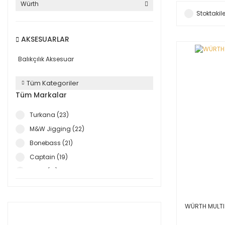
Würth
Stoktakile
AKSESUARLAR
Balıkçılık Aksesuar
Tüm Kategoriler
Tüm Markalar
Turkana (23)
M&W Jigging (22)
Bonebass (21)
Captain (19)
Lotus (12)
Alba Star (11)
Fujin (10)
WÜRTH MULTI 
Spro (9)