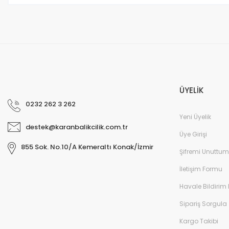
ÜYELİK
0232 262 3 262
Yeni Üyelik
destek@karanbalikcilik.com.tr
Üye Girişi
855 Sok. No.10/A Kemeraltı Konak/İzmir
Şifremi Unuttum
İletişim Formu
Havale Bildirim
Sipariş Sorgula
Kargo Takibi