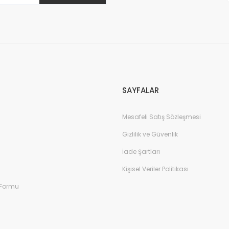
SAYFALAR
Mesafeli Satış Sözleşmesi
Gizlilik ve Güvenlik
İade Şartları
Kişisel Veriler Politikası
 Formu