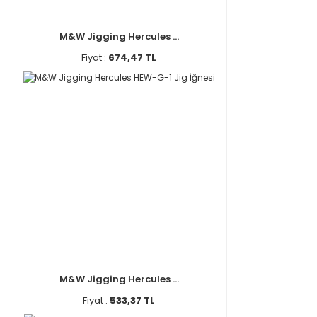
Decoy (2)
Hydro Glow (2)
M&W Jigging Hercules ...
Kaido (2)
Fiyat :
674,47 TL
Major Craft (2)
Owner (2)
Portfish (2)
Pro Hunter (2)
Sea Horse (2)
Shufa (2)
Stafu (2)
Watton (2)
Abu Garcia (1)
Aftco (1)
Daiwa (1)
M&W Jigging Hercules ...
DTD (1)
Fiyat :
533,37 TL
Effe (1)