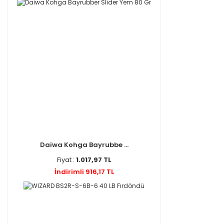
Eurofish (1)
Fladen (1)
Greys (1)
Japanese (1)
Karan (1)
Kudos (1)
Lineaeffe (1)
Molix (1)
River (1)
SET (1)
THERMOBAG (1)
Daiwa Kohga Bayrubbe ...
Tubertini (1)
Fiyat :
1.017,97 TL
Ullcatch (1)
İndirimli 916,17 TL
Vizyon (1)
Williamson (1)
Würth (1)