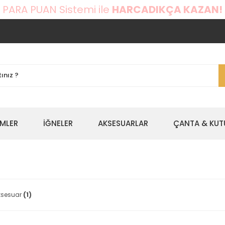
 PARA PUAN Sistemi ile
HARCADIKÇA KAZAN!
EMLER
İĞNELER
AKSESUARLAR
ÇANTA & KUT
Aksesuar
(1)