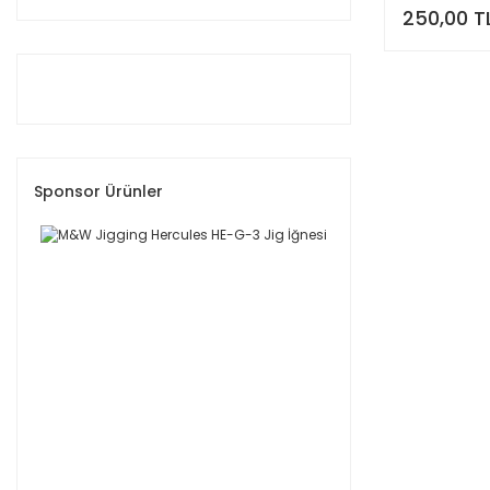
Balzer (8)
250,00 T
Cinnetic (8)
FREECAMP (8)
Remixon (8)
Zexus (8)
ADC Fishing (7)
Pandora (6)
Sponsor Ürünler
Xesta (6)
Captain Harry's (5)
Mustad (5)
Rapala (4)
Ryuji (4)
Bauer (3)
Ef&fe (3)
Extra Carp (3)
Shimano (3)