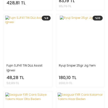
83,19 TL
428,81 TL
85,76 TL
%9
%10
Fujin SJF41 TIN Düz Assist
Ryuji Sniper 25gr Jig Yem
İğnesi
48,28 TL
180,10 TL
52,89 TL
200,11 TL