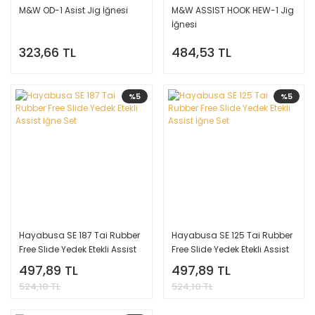
M&W OD-1 Asist Jig İğnesi
M&W ASSIST HOOK HEW-1 Jig
İğnesi
323,66 TL
484,53 TL
%5
%5
Hayabusa SE 187 Tai Rubber
Hayabusa SE 125 Tai Rubber
Free Slide Yedek Etekli Assist
Free Slide Yedek Etekli Assist
İğne Set
İğne Set
497,89 TL
497,89 TL
524,10 TL
524,10 TL