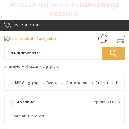
🎁 PARA PUAN Sistemi ile
HARCADIKÇA
KAZAN!
🎁
0232 262 3 262
Anasayfa
İĞNELER
Jig İğneleri
M&W Jigging
Decoy
Gamakatsu
Cultiva
Hayab
Stoktakiler
Toplam 64 ürün