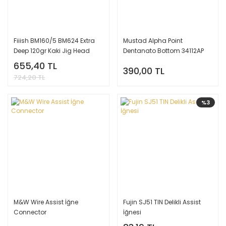
Fiiish BM160/5 BM624 Extra
Mustad Alpha Point
Deep 120gr Kaki Jig Head
Dentanato Bottom 34112AP
Olta İğnesi
655,40 TL
390,00 TL
724,20 TL
%3
M&W Wire Assist İğne
Fujin SJ51 TIN Delikli Assist
Connector
İğnesi