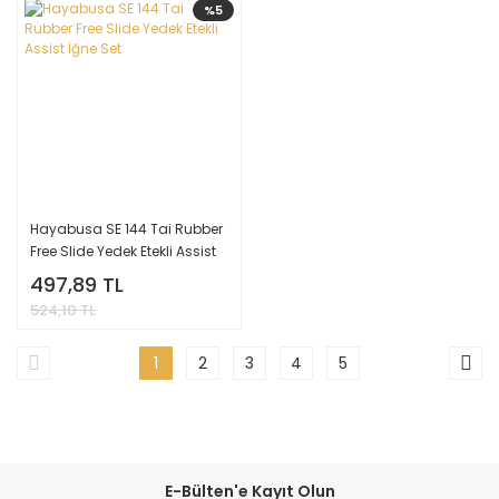
%5
Hayabusa SE 144 Tai Rubber
Free Slide Yedek Etekli Assist
İğne Set
497,89 TL
524,10 TL
1
2
3
4
5
E-Bülten'e Kayıt Olun