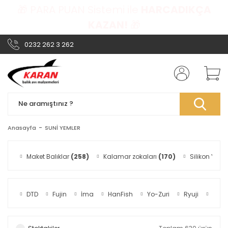
🎁 PARA PUAN Sistemi ile
HARCADIKÇA
KAZAN!
🎁
0232 262 3 262
Anasayfa
SUNİ YEMLER
Maket Balıklar
(258)
Kalamar zokaları
(170)
Silikon Yeml
DTD
Fujin
İma
HanFish
Yo-Zuri
Ryuji
Fiiish