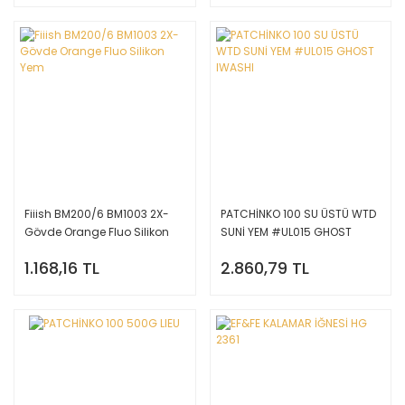
Fiiish BM200/6 BM1003 2X-
PATCHİNKO 100 SU ÜSTÜ WTD
Gövde Orange Fluo Silikon
SUNİ YEM #UL015 GHOST
Yem
IWASHI
1.168,16 TL
2.860,79 TL