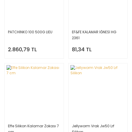
PATCHİNKO 100 500G LIEU
EF&FE KALAMAR İĞNESİ HG
2361
2.860,79 TL
81,34 TL
Effe Silikon Kalamar Zokası 7
Jellyworm Vrak Jw50 Lrf
cm
Silikon