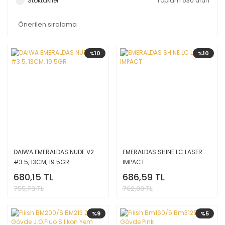
Stoktakiler
Toplam 630 ürün
%10
%10
DAIWA EMERALDAS NUDE V2
EMERALDAS SHINE LC LASER
#3.5, 13CM, 19.5GR
IMPACT
680,15 TL
686,59 TL
755,73 TL
762,88 TL
%9
%5