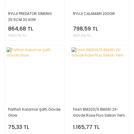
RYUJI PREDATOR SINKING
RYUJI CALAMARI 200GR
25.5CM 30.6GR
864,68 TL
798,59 TL
960,75 TL
887,32 TL
Portfish Kalamar Şaftı Gövde
Fiiish BM200/6 BM361 2X-
Glow
Gövde Rose Fluo Silikon Yem
75,33 TL
1.165,77 TL