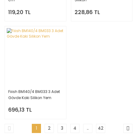
119,20 TL
228,86 TL
Fiiish BM140/4 BM033 3 Adet
Gövde Kaki Silikon Yem
696,13 TL
1
2
3
4
..
42