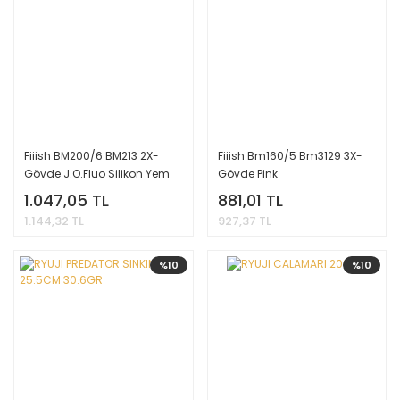
Fiiish BM200/6 BM213 2X-
Fiiish Bm160/5 Bm3129 3X-
Gövde J.O.Fluo Silikon Yem
Gövde Pink
1.047,05 TL
881,01 TL
1.144,32 TL
927,37 TL
%10
%10