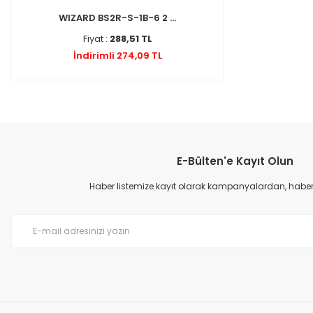
WIZARD BS2R-S-1B-6 2 ...
Fiyat :
288,51 TL
İndirimli 274,09 TL
E-Bülten'e Kayıt Olun
Haber listemize kayıt olarak kampanyalardan, haberda