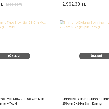
TL
2.992,39 TL
1.868,58 TL
TÜKENDİ
TÜKENDİ
e Type Slow Jig 198 Cm Max.
Shimano Dialuna Spinning Ins
ışı - Tetikli
259cm 5-24gr Spin Kamışı