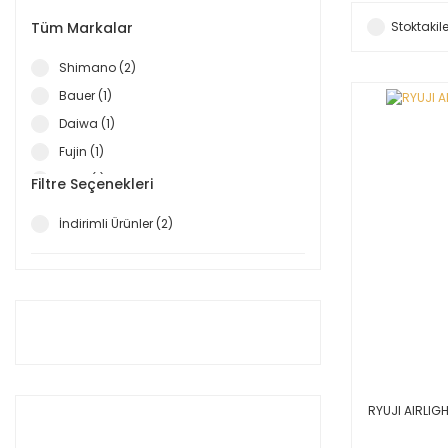
Tüm Markalar
Stoktakile
Shimano (2)
Bauer (1)
Daiwa (1)
Fujin (1)
Ryuji (1)
Filtre Seçenekleri
İndirimli Ürünler (2)
RYUJI AIRLIGH