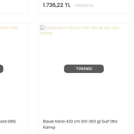
1.736,22 TL
1.929,13 TL
TÜKENDİ
hore S86L
Bauer Aston 420 cm 100-250 gr Surf Olta
Kamışı