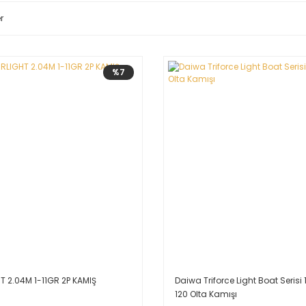
r
%7
T 2.04M 1-11GR 2P KAMIŞ
Daiwa Triforce Light Boat Seris
120 Olta Kamışı