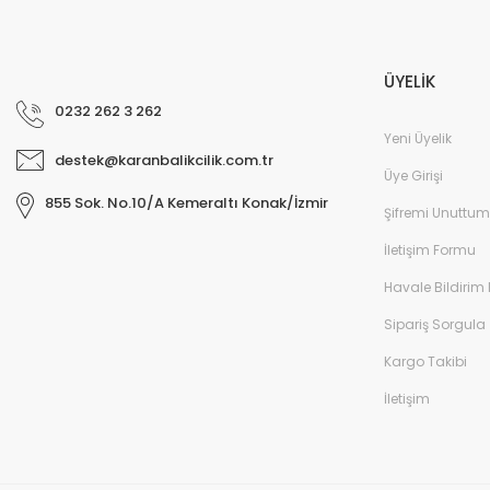
ÜYELİK
0232 262 3 262
Yeni Üyelik
destek@karanbalikcilik.com.tr
Üye Girişi
855 Sok. No.10/A Kemeraltı Konak/İzmir
Şifremi Unuttum
İletişim Formu
Havale Bildirim
Sipariş Sorgula
Kargo Takibi
İletişim