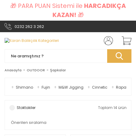
🎁 PARA PUAN Sistemi ile
HARCADIKÇA
KAZAN!
🎁
0232 262 3 262
Anasayfa
OUTDOOR
Şapkalar
Shimano
Fujin
M&W Jigging
Cinnetic
Rapala
Stoktakiler
Toplam 14 ürün