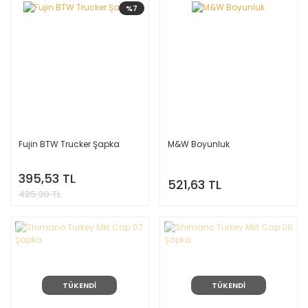
%7
Fujin BTW Trucker Şapka
M&W Boyunluk
395,53 TL
521,63 TL
425,30 TL
TÜKENDİ
TÜKENDİ