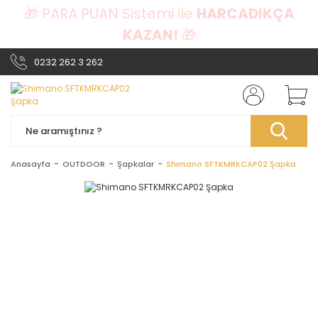
🎁 PARA PUAN Sistemi ile
HARCADIKÇA
KAZAN!
🎁
0232 262 3 262
Anasayfa
OUTDOOR
Şapkalar
Shimano SFTKMRKCAP02 Şapka