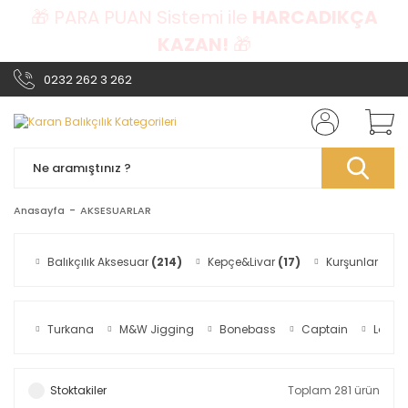
🎁 PARA PUAN Sistemi ile
HARCADIKÇA
KAZAN!
🎁
0232 262 3 262
Anasayfa
AKSESUARLAR
Balıkçılık Aksesuar
(214)
Kepçe&Livar
(17)
Kurşunlar
(15)
Turkana
M&W Jigging
Bonebass
Captain
Lotus
Stoktakiler
Toplam 281 ürün