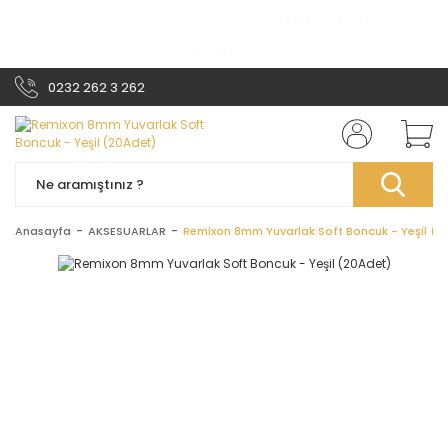
🎁 PARA PUAN Sistemi ile
HARCADIKÇA
KAZAN!
🎁
0232 262 3 262
Anasayfa
AKSESUARLAR
Remixon 8mm Yuvarlak Soft Boncuk - Yeşil (2