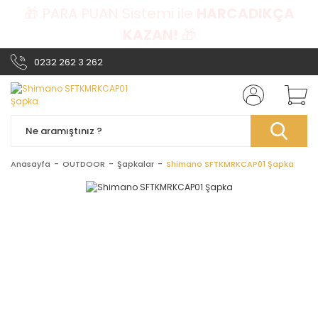
🎁 PARA PUAN Sistemi ile
HARCADIKÇA
KAZAN!
🎁
0232 262 3 262
Anasayfa
OUTDOOR
Şapkalar
Shimano SFTKMRKCAP01 Şapka