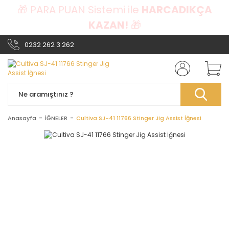
🎁 PARA PUAN Sistemi ile
HARCADIKÇA
KAZAN!
🎁
0232 262 3 262
Anasayfa
İĞNELER
Cultiva SJ-41 11766 Stinger Jig Assist İğnesi