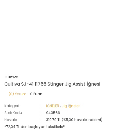
Cultiva
Cultiva SJ-41 11766 Stinger Jig Assist İğnesi
(0) Yorum
- 0 Puan
Kategori
İĞNELER
,
Jig İğneleri
Stok Kodu
940566
Havale
319,79 TL (%5,00 havale indirimi)
*72,04 TL den başlayan taksitlerle!!