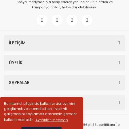
Sosyal medyada bizi takip ederek yeni gelen ürünlerden ve
kampanyalardan, haberdar olabilirsiniz.
İLETİŞİM
ÜYELİK
SAYFALAR
HESABIM
Bu internet sitesinde kullanıcı deneyimini
geliştirmek ve internet sitesini verimli
çalışmasını sağlamak amacıyla çerezler
kullanılmaktadır.
Ayrıntıları inceleyin
© Tüm Hakları Saklıdır. Kredi kartı bilgileriniz 256bit SSL sertifikası ile