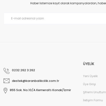
Haber listemize kayıt olarak kampanyalardan, haberda
ÜYELİK
0232 262 3 262
Yeni Üyelik
destek@karanbalikcilik.com.tr
Üye Girişi
855 Sok. No.10/A Kemeraltı Konak/İzmir
Şifremi Unuttum
İletişim Formu