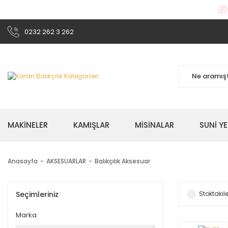

0232 262 3 262
MAKİNELER
KAMIŞLAR
MİSİNALAR
SUNİ Y
Anasayfa
AKSESUARLAR
Balıkçılık Aksesuar
Seçimleriniz
Stoktakile
Marka