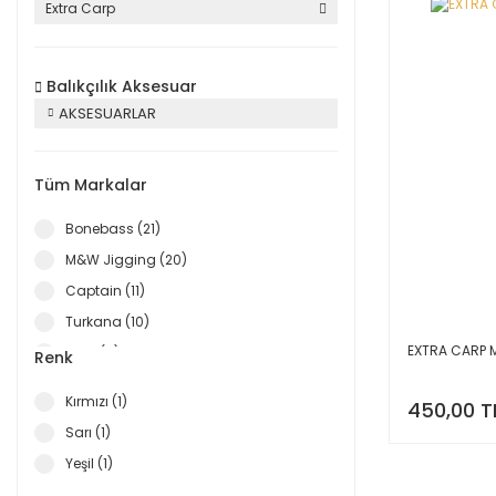
Extra Carp
Balıkçılık Aksesuar
AKSESUARLAR
Tüm Markalar
Bonebass (21)
M&W Jigging (20)
Captain (11)
Turkana (10)
EXTRA CARP
Fujin (9)
Renk
Spro (9)
Kırmızı (1)
450,00 T
Alba Star (8)
Sarı (1)
Lotus (8)
Yeşil (1)
Remixon (8)