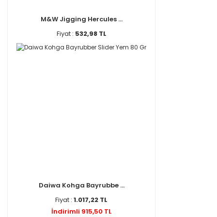
Stafu (1)
THERMOBAG (1)
M&W Jigging Hercules ...
Ullcatch (1)
Fiyat :
532,98 TL
Vizyon (1)
Watton (1)
Williamson (1)
Würth (1)
Yerli Üretim (1)
Daiwa Kohga Bayrubbe ...
Fiyat :
1.017,22 TL
İndirimli 915,50 TL