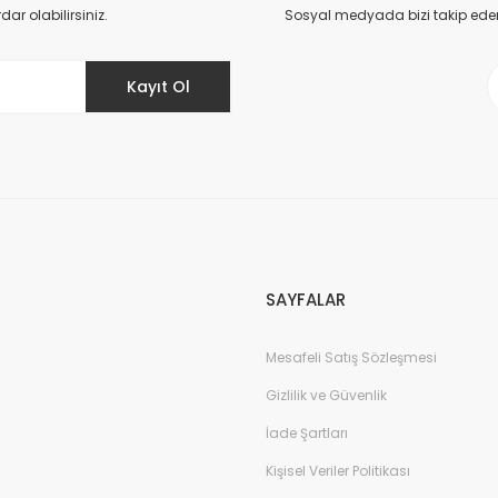
r olabilirsiniz.
Sosyal medyada bizi takip eder
Kayıt Ol
SAYFALAR
Mesafeli Satış Sözleşmesi
Gizlilik ve Güvenlik
İade Şartları
Kişisel Veriler Politikası