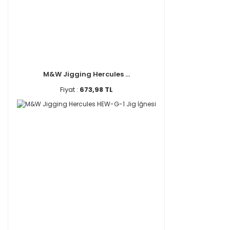
Major Craft (2)
Owner (2)
Portfish (2)
Sea Horse (2)
Shimano (2)
M&W Jigging Hercules ...
Shufa (2)
Fiyat :
673,98 TL
Abu Garcia (1)
Aftco (1)
Effe (1)
Eurofish (1)
FREECAMP (1)
Greys (1)
Japanese (1)
Karan (1)
Lineaeffe (1)
SET (1)