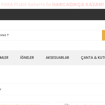
 PARA PUAN Sistemi ile
HARCADIKÇA KAZAN!
EMLER
İĞNELER
AKSESUARLAR
ÇANTA & KUT
r