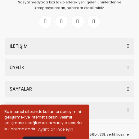
Sosyal medyada bizi takip ederek yeni gelen ürünlerden ve
kampanyalardan, haberdar olabilirsiniz.
İLETİŞİM
ÜYELİK
SAYFALAR
HESABIM
Bu internet sitesinde kullanıcı deneyimini
geliştirmek ve internet sitesini verimli
çalışmasını sağlamak amacıyla çerezler
kullanılmaktadır.
Ayrıntıları inceleyin
© Tüm Hakları Saklıdır. Kredi kartı bilgileriniz 256bit SSL sertifikası ile