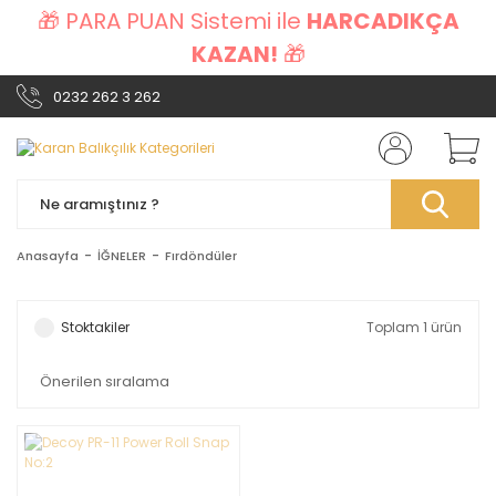
🎁 PARA PUAN Sistemi ile
HARCADIKÇA
KAZAN!
🎁
0232 262 3 262
Anasayfa
İĞNELER
Fırdöndüler
Stoktakiler
Toplam 1 ürün