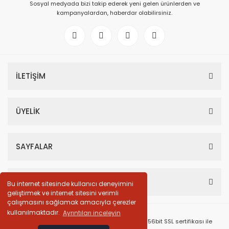
Sosyal medyada bizi takip ederek yeni gelen ürünlerden ve
kampanyalardan, haberdar olabilirsiniz.
İLETİŞİM
ÜYELİK
SAYFALAR
HESABIM
Bu internet sitesinde kullanıcı deneyimini
geliştirmek ve internet sitesini verimli
çalışmasını sağlamak amacıyla çerezler
kullanılmaktadır.
Ayrıntıları inceleyin
© Tüm Hakları Saklıdır. Kredi kartı bilgileriniz 256bit SSL sertifikası ile