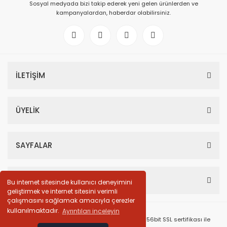
Sosyal medyada bizi takip ederek yeni gelen ürünlerden ve
kampanyalardan, haberdar olabilirsiniz.
İLETİŞİM
ÜYELİK
SAYFALAR
HESABIM
Bu internet sitesinde kullanıcı deneyimini
geliştirmek ve internet sitesini verimli
çalışmasını sağlamak amacıyla çerezler
kullanılmaktadır.
Ayrıntıları inceleyin
© Tüm Hakları Saklıdır. Kredi kartı bilgileriniz 256bit SSL sertifikası ile