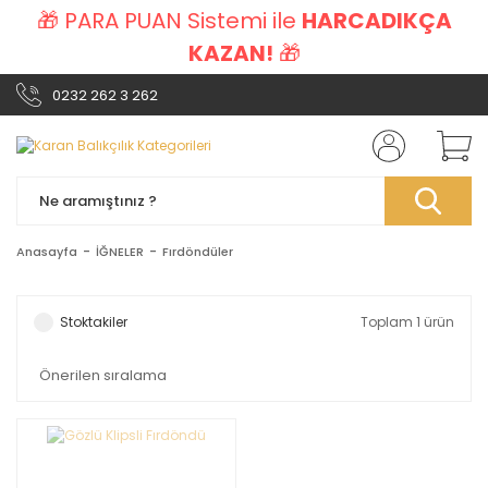
🎁 PARA PUAN Sistemi ile
HARCADIKÇA
KAZAN!
🎁
0232 262 3 262
Anasayfa
İĞNELER
Fırdöndüler
Stoktakiler
Toplam 1 ürün