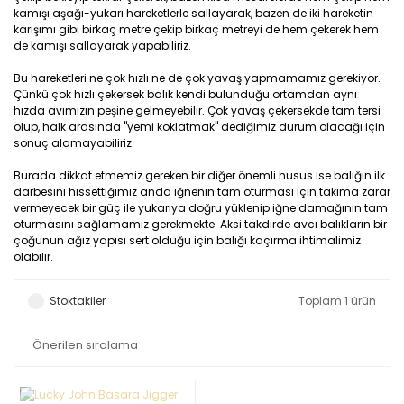
kamışı aşağı-yukarı hareketlerle sallayarak, bazen de iki hareketin
karışımı gibi birkaç metre çekip birkaç metreyi de hem çekerek hem
de kamışı sallayarak yapabiliriz.
Bu hareketleri ne çok hızlı ne de çok yavaş yapmamamız gerekiyor.
Çünkü çok hızlı çekersek balık kendi bulunduğu ortamdan aynı
hızda avımızın peşine gelmeyebilir. Çok yavaş çekersekde tam tersi
olup, halk arasında "yemi koklatmak" dediğimiz durum olacağı için
sonuç alamayabiliriz.
Burada dikkat etmemiz gereken bir diğer önemli husus ise balığın ilk
darbesini hissettiğimiz anda iğnenin tam oturması için takıma zarar
vermeyecek bir güç ile yukarıya doğru yüklenip iğne damağının tam
oturmasını sağlamamız gerekmekte. Aksi takdirde avcı balıkların bir
çoğunun ağız yapısı sert olduğu için balığı kaçırma ihtimalimiz
olabilir.
Stoktakiler
Toplam 1 ürün