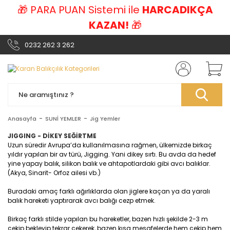
🎁 PARA PUAN Sistemi ile
HARCADIKÇA
KAZAN!
🎁
0232 262 3 262
Anasayfa
SUNİ YEMLER
Jig Yemler
JIGGING - DİKEY SEĞİRTME
Uzun süredir Avrupa’da kullanılmasına rağmen, ülkemizde birkaç
yıldır yapılan bir av türü, Jigging. Yani dikey sırtı.
Bu avda da hedef
yine yapay balık, silikon balık ve ahtapotlardaki gibi avcı balıklar.
(Akya, Sinarit- Orfoz ailesi vb.)
Buradaki amaç farklı ağırlıklarda olan jiglere kaçan ya da yaralı
balık hareketi yaptırarak avcı balığı cezp etmek.
Birkaç farklı stilde yapılan bu hareketler, bazen hızlı şekilde 2-3 m
çekip bekleyip tekrar çekerek, bazen kısa mesafelerde hem çekip hem