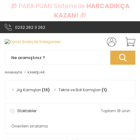
🎁 PARA PUAN Sistemi ile
HARCADIKÇA
KAZAN!
🎁
0232 262 3 262
Anasayfa
KAMIŞLAR
Jig Kamışları
(13)
Tekne ve Bot Kamışları
(1)
Stoktakiler
Toplam 18 ürün