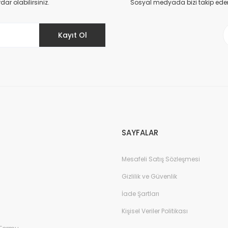
r olabilirsiniz.
Sosyal medyada bizi takip eder
Kayıt Ol
SAYFALAR
Mesafeli Satış Sözleşmesi
Gizlilik ve Güvenlik
İade Şartları
Kişisel Veriler Politikası