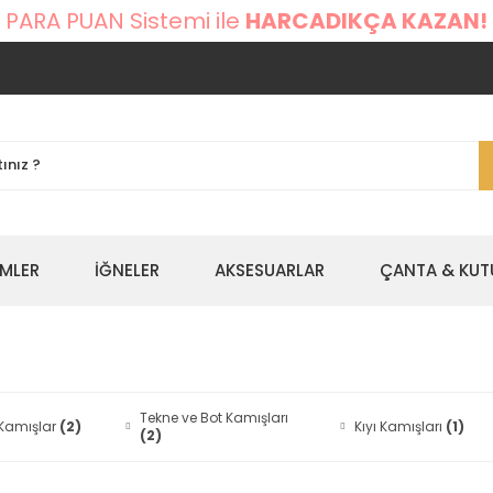
 PARA PUAN Sistemi ile
HARCADIKÇA KAZAN!
EMLER
İĞNELER
AKSESUARLAR
ÇANTA & KUT
Tekne ve Bot Kamışları
 Kamışlar
(2)
Kıyı Kamışları
(1)
(2)