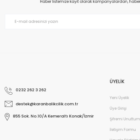
Haber listemize kayıt olarak kampanyalardan, haberda
ÜYELİK
0232 262 3 262
Yeni Üyelik
destek@karanbalikcilik.com.tr
Üye Girişi
855 Sok. No.10/A Kemeraltı Konak/İzmir
Şifremi Unuttum
İletişim Formu