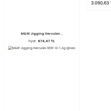
Okuma (2)
3.090,63 
Olympus (2)
Bushido (1)
Daido (1)
Fladen (1)
M&W Jigging Hercules ...
Kali Kunnan (1)
Fiyat :
674,47 TL
Pandora (1)
Pinorex (1)
Plano (1)
Sele (1)
Shimano (1)
Trabucco (1)
Xesta (1)