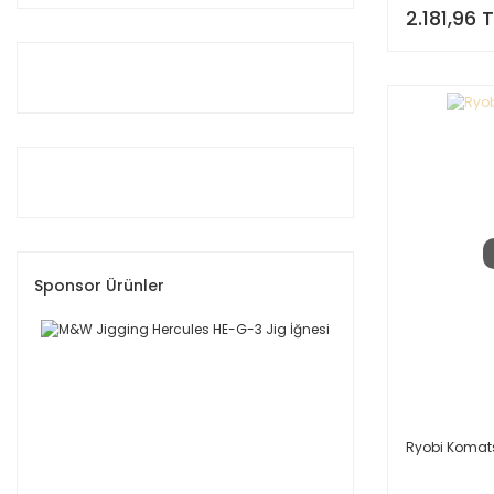
Bauer (29)
2.181,96 T
Remixon (27)
Captain (26)
Ryuji (24)
M&W Jigging (18)
Banax (6)
Eurofish (6)
Ryobi (5)
Yamaga Blanks (5)
Discovery (4)
Sponsor Ürünler
Kali Kunnan (4)
Mustad (4)
Balzer (3)
Lotus (3)
Penn (3)
Ryobi Komat
Kudos (2)