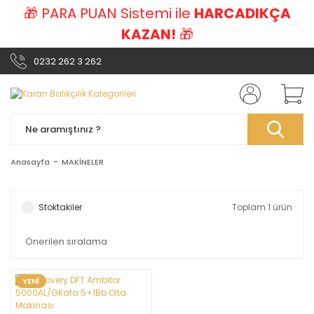
🎁 PARA PUAN Sistemi ile
HARCADIKÇA
KAZAN!
🎁
0232 262 3 262
Anasayfa
MAKİNELER
Stoktakiler
Toplam 1 ürün
YENİ