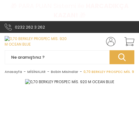
🎁 PARA PUAN Sistemi ile
HARCADIKÇA
KAZAN!
🎁
0232 262 3 262
Anasayfa
MİSİNALAR
Bobin Misinalar
0,70 BERKLEY PROSPEC MİS. 92