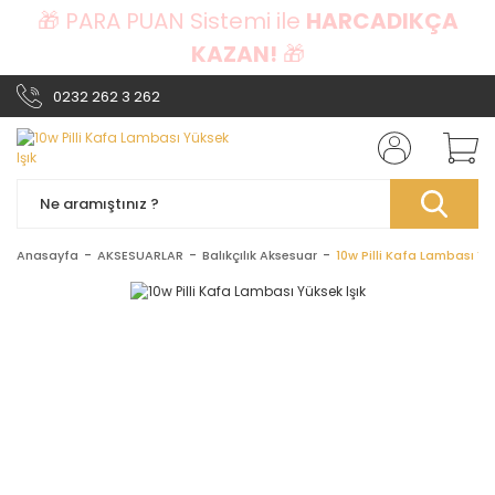
🎁 PARA PUAN Sistemi ile
HARCADIKÇA
KAZAN!
🎁
0232 262 3 262
Anasayfa
AKSESUARLAR
Balıkçılık Aksesuar
10w Pilli Kafa Lambası Yük