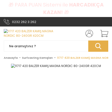
🎁 PARA PUAN Sistemi ile
HARCADIKÇA
KAZAN!
🎁
0232 262 3 262
Anasayfa
Surfcasting Kamışları
11717 420 BALZER KAMIŞ MAGNA NORD