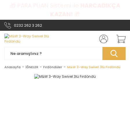
🎁 PARA PUAN Sistemi ile
HARCADIKÇA
KAZAN!
🎁
0232 262 3 262
Anasayfa
İĞNELER
Fırdöndüler
M&W 3-Way Swivel 3lü Fırdöndü