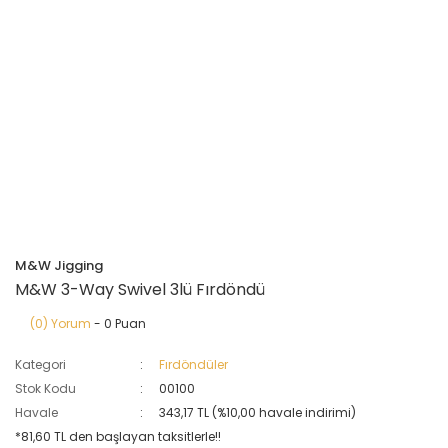
M&W Jigging
M&W 3-Way Swivel 3lü Fırdöndü
(0) Yorum
- 0 Puan
Kategori
Fırdöndüler
Stok Kodu
00100
Havale
343,17 TL (%10,00 havale indirimi)
*81,60 TL den başlayan taksitlerle!!