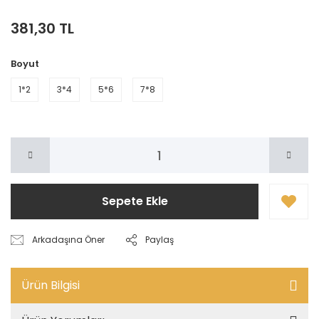
381,30 TL
Boyut
1*2
3*4
5*6
7*8
Sepete Ekle
Arkadaşına Öner
Paylaş
Ürün Bilgisi