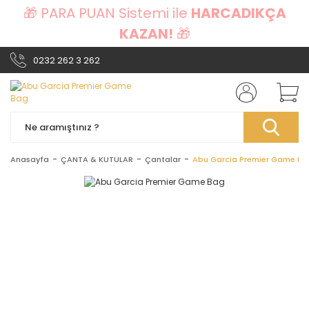
🎁 PARA PUAN Sistemi ile
HARCADIKÇA
KAZAN!
🎁
0232 262 3 262
Anasayfa
ÇANTA & KUTULAR
Çantalar
Abu Garcia Premier Game Ba