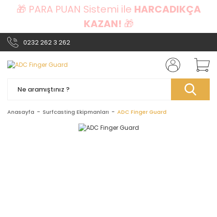
🎁 PARA PUAN Sistemi ile
HARCADIKÇA
KAZAN!
🎁
0232 262 3 262
Anasayfa
Surfcasting Ekipmanları
ADC Finger Guard