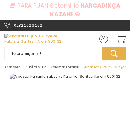
🎁 PARA PUAN Sistemi ile
HARCADIKÇA
KAZAN!
🎁
0232 262 3 262
Anasayfa
SUNİ YEMLER
Kalamar zokaları
Albastar Kurşunlu Sübye ve 