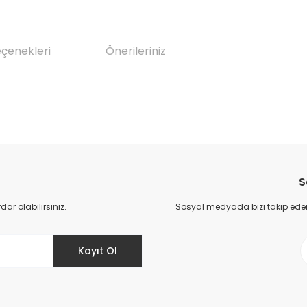
eçenekleri
Önerileriniz
da yetersiz gördüğünüz noktaları öneri formunu kullanarak tarafımıza il
Bu ürüne ilk yorumu siz yapın!
S
Yorum Yaz
r olabilirsiniz.
Sosyal medyada bizi takip eder
Kayıt Ol