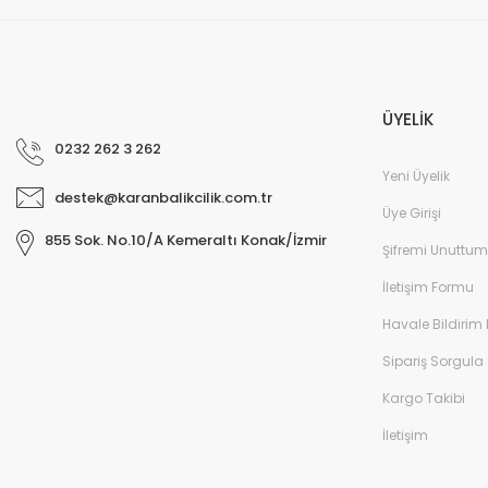
ÜYELİK
0232 262 3 262
Yeni Üyelik
destek@karanbalikcilik.com.tr
Üye Girişi
855 Sok. No.10/A Kemeraltı Konak/İzmir
Şifremi Unuttum
İletişim Formu
Havale Bildirim
Sipariş Sorgula
Kargo Takibi
İletişim