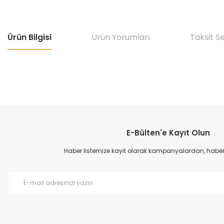
Ürün Bilgisi
Ürün Yorumları
Taksit S
Bu ürünün fiyat bilgisi, resim, ürün açıklamalarında ve diğer konular
Görüş ve önerileriniz için teşekkür ederiz.
E-Bülten'e Kayıt Olun
Ürün resmi kalitesiz, bozuk veya görüntülenemiyor.
Ürün açıklamasında eksik bilgiler bulunuyor.
Haber listemize kayıt olarak kampanyalardan, haberda
Ürün bilgilerinde hatalar bulunuyor.
Ürün fiyatı diğer sitelerden daha pahalı.
Bu ürüne benzer farklı alternatifler olmalı.