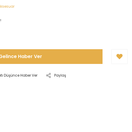
 Aksesuar
!
Gelince Haber Ver
atı Düşünce Haber Ver
Paylaş