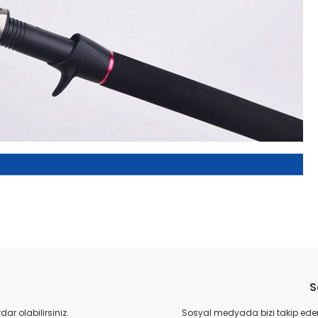
da yetersiz gördüğünüz noktaları öneri formunu kullanarak tarafımıza il
Bu ürüne ilk yorumu siz yapın!
S
Yorum Yaz
r olabilirsiniz.
Sosyal medyada bizi takip eder