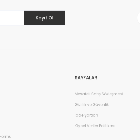
Kayıt Ol
Gönder
SAYFALAR
Mesafeli Satış Sözleşmesi
Gizlilik ve Güvenlik
İade Şartları
Kişisel Veriler Politikası
 Formu