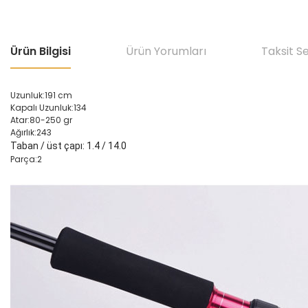
Ürün Bilgisi
Ürün Yorumları
Taksit S
Uzunluk:191 cm
Kapalı Uzunluk:134
Atar:80-250 gr
Ağırlık:243
Taban / üst çapı: 1.4 / 14.0
Parça:2