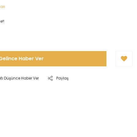
arı
e!!
Gelince Haber Ver
atı Düşünce Haber Ver
Paylaş