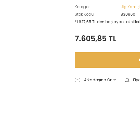
Kategori
Jig Kamışl
Stok Kodu
830960
*1.627,65 TL den başlayan taksitlerl
7.605,85 TL
Arkadaşına Öner
Fiy