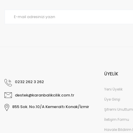
Ürün bilgilerinde hatalar bulunuyor.
Ürün fiyatı diğer sitelerden daha pahalı.
Bu ürüne benzer farklı alternatifler olmalı.
ÜYELİK
0232 262 3 262
Yeni Üyelik
destek@karanbalikcilik.com.tr
Üye Girişi
855 Sok. No.10/A Kemeraltı Konak/İzmir
Şifremi Unuttum
İletişim Formu
Havale Bildirim