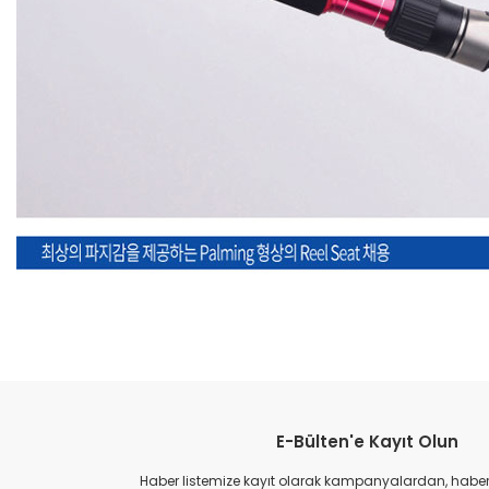
Bu ürünün fiyat bilgisi, resim, ürün açıklamalarında ve diğer konular
Görüş ve önerileriniz için teşekkür ederiz.
E-Bülten'e Kayıt Olun
Ürün resmi kalitesiz, bozuk veya görüntülenemiyor.
Ürün açıklamasında eksik bilgiler bulunuyor.
Haber listemize kayıt olarak kampanyalardan, haberda