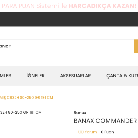
 PARA PUAN Sistemi ile
HARCADIKÇA KAZAN!
EMLER
İĞNELER
AKSESUARLAR
ÇANTA & KUT
IŞ C632H 80-250 GR 191 CM
Banax
BANAX COMMANDER J
(0) Yorum
- 0 Puan