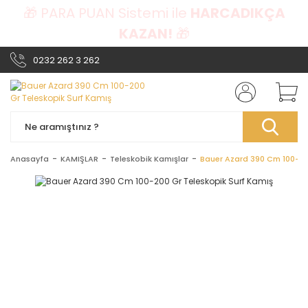
🎁 PARA PUAN Sistemi ile
HARCADIKÇA
KAZAN!
🎁
0232 262 3 262
Anasayfa
KAMIŞLAR
Teleskobik Kamışlar
Bauer Azard 390 Cm 100-20