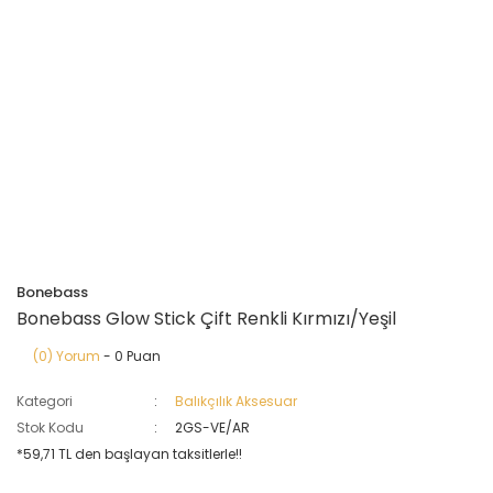
Bonebass
Bonebass Glow Stick Çift Renkli Kırmızı/Yeşil
(0) Yorum
- 0 Puan
Kategori
Balıkçılık Aksesuar
Stok Kodu
2GS-VE/AR
*59,71 TL den başlayan taksitlerle!!