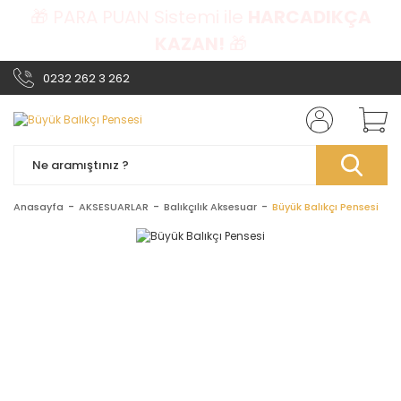
🎁 PARA PUAN Sistemi ile
HARCADIKÇA
KAZAN!
🎁
0232 262 3 262
Anasayfa
AKSESUARLAR
Balıkçılık Aksesuar
Büyük Balıkçı Pensesi