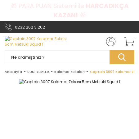
🎁 PARA PUAN Sistemi ile
HARCADIKÇA
KAZAN!
🎁
0232 262 3 262
Anasayfa
SUNİ YEMLER
Kalamar zokaları
Captain 3007 Kalamar Zoka