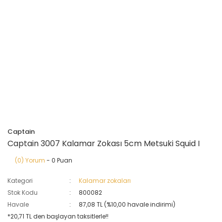
Captain
Captain 3007 Kalamar Zokası 5cm Metsuki Squid I
(0) Yorum
- 0 Puan
Kategori
Kalamar zokaları
Stok Kodu
800082
Havale
87,08 TL (%10,00 havale indirimi)
*20,71 TL den başlayan taksitlerle!!