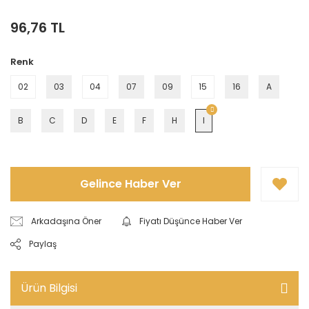
96,76 TL
Renk
02
03
04
07
09
15
16
A
B
C
D
E
F
H
I
Gelince Haber Ver
Arkadaşına Öner
Fiyatı Düşünce Haber Ver
Paylaş
Ürün Bilgisi