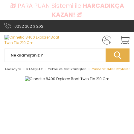
🎁 PARA PUAN Sistemi ile
HARCADIKÇA
KAZAN!
🎁
0232 262 3 262
Anasayfa
KAMIŞLAR
Tekne ve Bot Kamışları
Cinnetic 8400 Explorer B