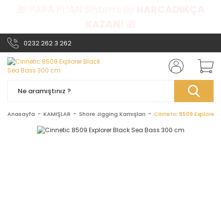
🎁 PARA PUAN Sistemi ile
HARCADIKÇA
KAZAN!
🎁
0232 262 3 262
Anasayfa
KAMIŞLAR
Shore Jigging Kamışları
Cinnetic 8509 Explorer