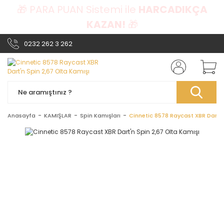
🎁 PARA PUAN Sistemi ile
HARCADIKÇA
KAZAN!
🎁
0232 262 3 262
Anasayfa
KAMIŞLAR
Spin Kamışları
Cinnetic 8578 Raycast XBR Dart'n