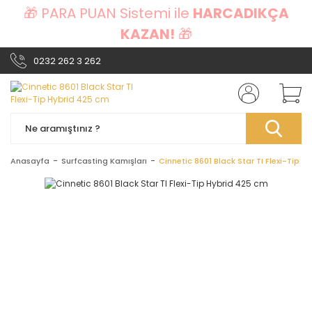
🎁 PARA PUAN Sistemi ile
HARCADIKÇA
KAZAN!
🎁
0232 262 3 262
Anasayfa
Surfcasting Kamışları
Cinnetic 8601 Black Star TI Flexi-Tip 