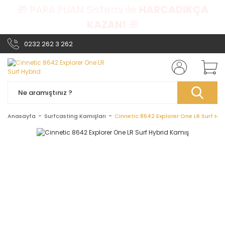
🎁 PARA PUAN Sistemi ile
HARCADIKÇA
KAZAN!
🎁
0232 262 3 262
Anasayfa
Surfcasting Kamışları
Cinnetic 8642 Explorer One LR Surf Hy