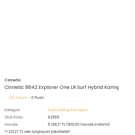
Cinnetic
Cinnetic 8642 Explorer One LR Surf Hybrid Kamış
(0) Yorum
- 0 Puan
Kategori
Surfcasting Kamışları
Stok Kodu
62355
Havale
5.136,17 TL (%10,00 havale indirimi)
*1.221,27 TL den başlayan taksitlerle!!