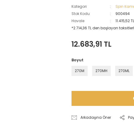
Kategori
Spin Kamı
Stok Kodu
900494
Havale
11.415,52 
*2.714,36 TL den başlayan taksitlerl
12.683,91 TL
Boyut
270M
270MH
270ML
Arkadaşına Öner
Pa