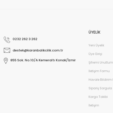
ÜYELİK
0232 262 3 262
Yeni Üyelik
destek@karanbalikcilik.com.tr
Üye Girişi
855 Sok. No.10/A Kemeraltı Konak/İzmir
Şifremi Unuttum
İletişim Formu
Havale Bildirim
Sipariş Sorgula
Kargo Takibi
İletişim