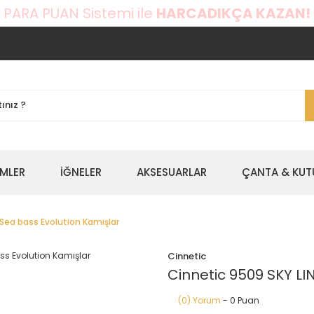
 PARA PUAN Sistemi ile
HARCADIKÇA KAZAN!
EMLER
İĞNELER
AKSESUARLAR
ÇANTA & KUT
 Sea bass Evolution Kamışlar
Cinnetic
Cinnetic 9509 SKY LI
(0) Yorum
- 0 Puan