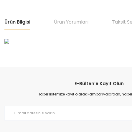
Ürün Bilgisi
Ürün Yorumları
Taksit S
Bu ürünün fiyat bilgisi, resim, ürün açıklamalarında ve diğer konular
Görüş ve önerileriniz için teşekkür ederiz.
E-Bülten'e Kayıt Olun
Ürün resmi kalitesiz, bozuk veya görüntülenemiyor.
Ürün açıklamasında eksik bilgiler bulunuyor.
Haber listemize kayıt olarak kampanyalardan, haberda
Ürün bilgilerinde hatalar bulunuyor.
Ürün fiyatı diğer sitelerden daha pahalı.
Bu ürüne benzer farklı alternatifler olmalı.