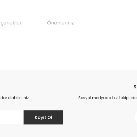
eçenekleri
Önerileriniz
da yetersiz gördüğünüz noktaları öneri formunu kullanarak tarafımıza il
Bu ürüne ilk yorumu siz yapın!
S
Yorum Yaz
r olabilirsiniz.
Sosyal medyada bizi takip eder
Kayıt Ol