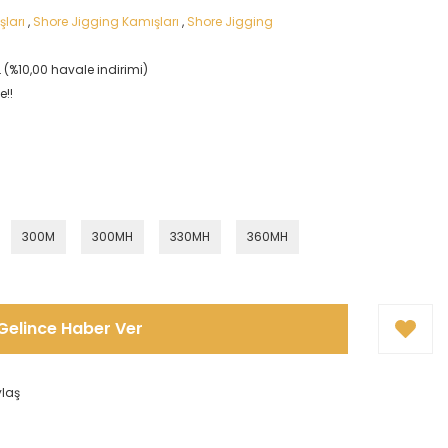
şları
,
Shore Jigging Kamışları
,
Shore Jigging
TL (%10,00 havale indirimi)
e!!
300M
300MH
330MH
360MH
Gelince Haber Ver
ylaş