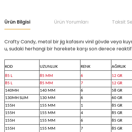
Ürün Bilgisi
Ürün Yorumları
Taksit S
Crafty Candy, metal bir jig kafasını vinil gövde veya kuyruk
u, sudaki herhangi bir harekete karşı son derece reaktifti
KOD
UZUNLUK
RENK
AĞIRLIK
85 L
85 MM
6
12 GR
85 L
85 MM
7
12 GR
140MH
140 MM
6
58 GR
130MH SLIM
130 MM
6
60 GR
155H
155 MM
1
85 GR
155H
155 MM
4
85 GR
155H
155 MM
6
85 GR
155H
155 MM
7
85 GR