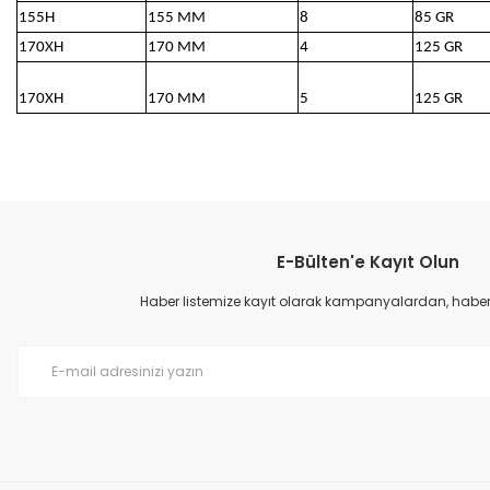
155H
155 MM
8
85 GR
170XH
170 MM
4
125 GR
170XH
170 MM
5
125 GR
Bu ürünün fiyat bilgisi, resim, ürün açıklamalarında ve diğer konular
Görüş ve önerileriniz için teşekkür ederiz.
E-Bülten'e Kayıt Olun
Ürün resmi kalitesiz, bozuk veya görüntülenemiyor.
Ürün açıklamasında eksik bilgiler bulunuyor.
Haber listemize kayıt olarak kampanyalardan, haberda
Ürün bilgilerinde hatalar bulunuyor.
Ürün fiyatı diğer sitelerden daha pahalı.
Bu ürüne benzer farklı alternatifler olmalı.