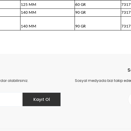
125 MM
60 GR
7317
140 MM
90 GR
7317
140 MM
90 GR
7317
da yetersiz gördüğünüz noktaları öneri formunu kullanarak tarafımıza il
Bu ürüne ilk yorumu siz yapın!
S
Yorum Yaz
r olabilirsiniz.
Sosyal medyada bizi takip eder
Kayıt Ol