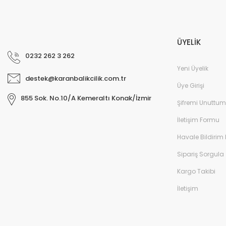
ÜYELİK
0232 262 3 262
Yeni Üyelik
destek@karanbalikcilik.com.tr
Üye Girişi
855 Sok. No.10/A Kemeraltı Konak/İzmir
Şifremi Unuttum
İletişim Formu
Havale Bildirim
Sipariş Sorgula
Kargo Takibi
İletişim