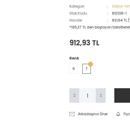
Kategori
Silikon Ye
Stok Kodu
810138-1
Havale
821,64 TL 
*195,37 TL den başlayan taksitlerle!
912,93 TL
Renk
6
7
Arkadaşına Öner
Fiy