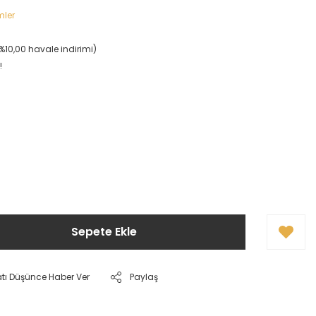
mler
(%10,00 havale indirimi)
!
Sepete Ekle
atı Düşünce Haber Ver
Paylaş