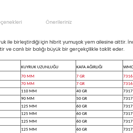
eçenekleri
Önerileriniz
 ile birleştirdiği için hibrit yumuşak yem ailesine aittir. İn
r ve canlı bir balığı büyük bir gerçekçilikle taklit eder.
KUYRUK UZUNLUĞU
KAFA AĞIRLIĞI
WMC
70 MM
7 GR
7316
70 MM
7 GR
7316
110 MM
40 GR
7317
90 MM
50 GR
7317
125 MM
60 GR
7317
125 MM
60 GR
7317
125 MM
60 GR
7317
125 MM
60 GR
7317