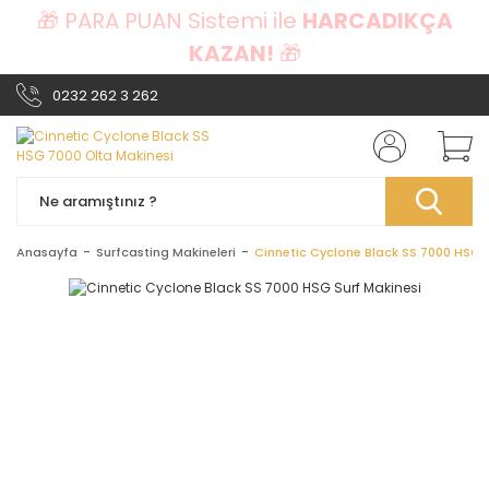
🎁 PARA PUAN Sistemi ile
HARCADIKÇA
KAZAN!
🎁
0232 262 3 262
Anasayfa
Surfcasting Makineleri
Cinnetic Cyclone Black SS 7000 HSG S