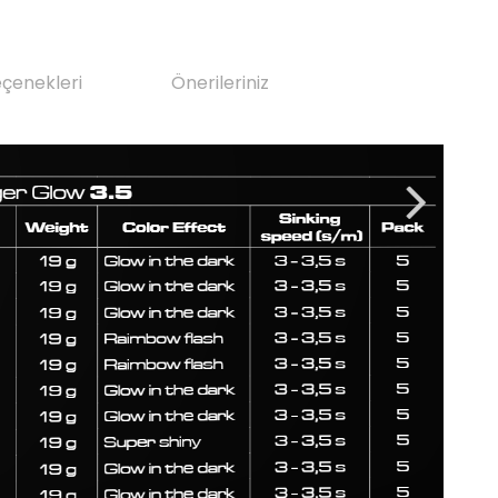
eçenekleri
Önerileriniz