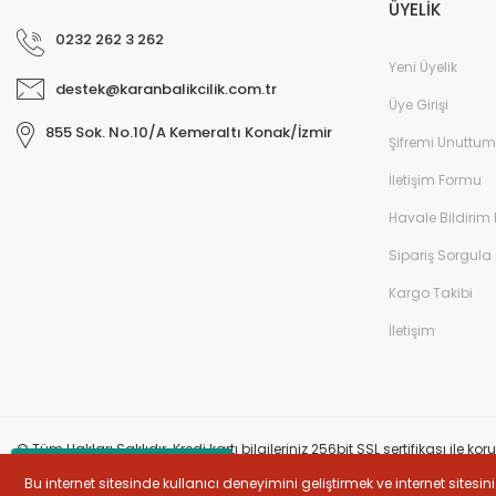
ÜYELİK
0232 262 3 262
Yeni Üyelik
destek@karanbalikcilik.com.tr
Üye Girişi
855 Sok. No.10/A Kemeraltı Konak/İzmir
Şifremi Unuttum
İletişim Formu
Havale Bildirim
Sipariş Sorgula
Kargo Takibi
İletişim
© Tüm Hakları Saklıdır. Kredi kartı bilgileriniz 256bit SSL sertifikası ile k
Whatsapp İletişim
Bu internet sitesinde kullanıcı deneyimini geliştirmek ve internet site