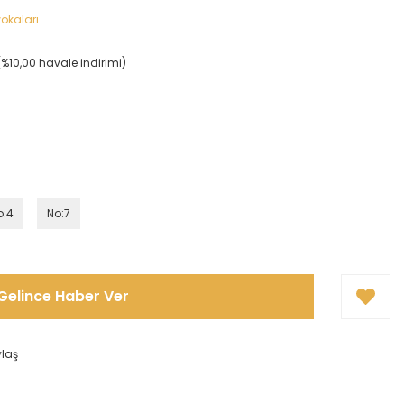
okaları
(%10,00 havale indirimi)
o:4
No:7
Gelince Haber Ver
ylaş