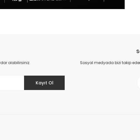
da yetersiz gördüğünüz noktaları öneri formunu kullanarak tarafımıza il
Bu ürüne ilk yorumu siz yapın!
S
Yorum Yaz
r olabilirsiniz.
Sosyal medyada bizi takip eder
Kayıt Ol
Gönder