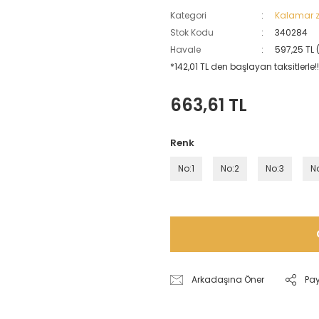
Kategori
Kalamar z
Stok Kodu
340284
Havale
597,25 TL 
*142,01 TL den başlayan taksitlerle!!
663,61 TL
Renk
No:1
No:2
No:3
N
Arkadaşına Öner
Pa