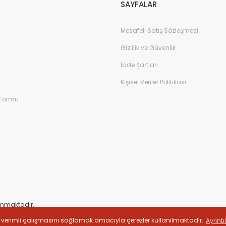
SAYFALAR
Mesafeli Satış Sözleşmesi
Gizlilik ve Güvenlik
İade Şartları
Kişisel Veriler Politikası
 Formu
orunmaktadır.
sini verimli çalışmasını sağlamak amacıyla çerezler kullanılmaktadır.
Ayrıntı