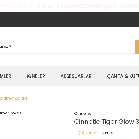
 PARA PUAN Sistemi ile
HARCADIKÇA KAZAN!
EMLER
İĞNELER
AKSESUARLAR
ÇANTA & KUT
Kalamar Zokası
Cinnetic
Cinnetic Tiger Glow 
(0) Yorum
- 0 Puan