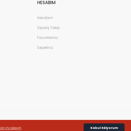
HESABIM
Hesabım
Sipariş Takip
Favorileriniz
Sepetiniz
ları inceleyin
Kabul Ediyorum