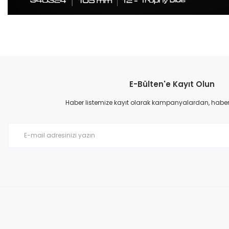
Bu ürünün fiyat bilgisi, resim, ürün açıklamalarında ve diğer konular
Görüş ve önerileriniz için teşekkür ederiz.
E-Bülten'e Kayıt Olun
Ürün resmi kalitesiz, bozuk veya görüntülenemiyor.
Ürün açıklamasında eksik bilgiler bulunuyor.
Haber listemize kayıt olarak kampanyalardan, haberda
Ürün bilgilerinde hatalar bulunuyor.
Ürün fiyatı diğer sitelerden daha pahalı.
Bu ürüne benzer farklı alternatifler olmalı.