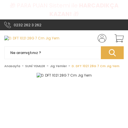
🎁 PARA PUAN Sistemi ile
HARCADIKÇA
KAZAN!
🎁
0232 262 3 262
Anasayfa
SUNİ YEMLER
Jig Yemler
D. DFT 1021 28G 7 Cm Jig Yem