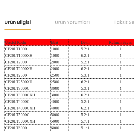
Ürün Bilgisi
Ürün Yorumları
Taksit S
Üretici Kodu
Ebat
Devir
Rulman Sayısı
CF20LT1000
1000
5.2:1
1
CF20LT1000XH
1000
6.2:1
1
CF20LT2000
2000
5.2:1
1
CF20LT2000XH
2000
6.2:1
1
CF20LT2500
2500
5.3:1
1
CF20LT2500XH
2500
6.2:1
1
CF20LT3000C
3000
5.3:1
1
CF20LT3000CXH
3000
6.2:1
1
CF20LT4000C
4000
5.2:1
1
CF20LT4000CXH
4000
6.2:1
1
CF20LT5000C
5000
5.2:1
1
CF20LT5000CXH
5000
5.7:1
1
CF20LT6000
6000
5.1:1
1