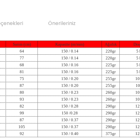
eçenekleri
Önerileriniz
Sarım (cm)
Kapasite (m/mm)
Ağırlık
Dra
64
150 / 0.14
220gr
5 
77
150 / 0.14
220gr
5 
68
150 / 0.16
225gr
5 
81
150 / 0.16
225gr
5 
75
150 / 0.20
255gr
10
87
150 / 0.20
255gr
10
80
150 / 0.23
260gr
10
93
150 / 0.23
260gr
10
82
150 / 0.28
290gr
12
99
150 /0.28
290gr
12
87
150 / 0.37
290gr
12
105
150 / 0.37
290gr
12
92
150 / 0.40
375gr
12