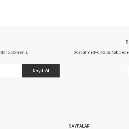
da yetersiz gördüğünüz noktaları öneri formunu kullanarak tarafımıza il
Bu ürüne ilk yorumu siz yapın!
S
Yorum Yaz
r olabilirsiniz.
Sosyal medyada bizi takip eder
Kayıt Ol
Gönder
SAYFALAR