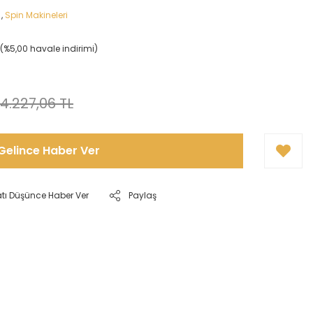
,
Spin Makineleri
L (%5,00 havale indirimi)
4.227,06 TL
Gelince Haber Ver
atı Düşünce Haber Ver
Paylaş