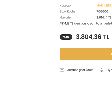
Kategori
MAKİNELER
Stok Kodu
706606
Havale
3.614,14 T
*814,13 TL den başlayan taksitlerle!!
3.804,36 TL
%10
Arkadaşına Öner
Fiy