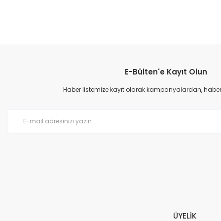
Bu ürünün fiyat bilgisi, resim, ürün açıklamalarında ve diğer konular
Görüş ve önerileriniz için teşekkür ederiz.
E-Bülten'e Kayıt Olun
Ürün resmi kalitesiz, bozuk veya görüntülenemiyor.
Ürün açıklamasında eksik bilgiler bulunuyor.
Haber listemize kayıt olarak kampanyalardan, haberda
Ürün bilgilerinde hatalar bulunuyor.
Ürün fiyatı diğer sitelerden daha pahalı.
Bu ürüne benzer farklı alternatifler olmalı.
ÜYELİK