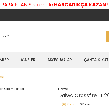
 PARA PUAN Sistemi ile
HARCADIKÇA KAZAN!
EMLER
İĞNELER
AKSESUARLAR
ÇANTA & KUT
esi
Daiwa
Daiwa Crossfire LT 2
(0) Yorum
- 0 Puan