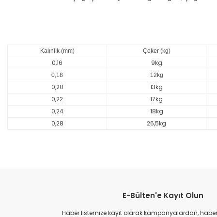
Kalınlık (mm)
Çeker (kg)
0,16
9kg
0,18
12kg
0,20
13kg
0,22
17kg
0,24
18kg
0,28
26,5kg
Bu ürünün fiyat bilgisi, resim, ürün açıklamalarında ve diğer konular
Görüş ve önerileriniz için teşekkür ederiz.
Ürün resmi kalitesiz, bozuk veya görüntülenemiyor.
E-Bülten'e Kayıt Olun
Ürün açıklamasında eksik bilgiler bulunuyor.
Ürün bilgilerinde hatalar bulunuyor.
Haber listemize kayıt olarak kampanyalardan, haberda