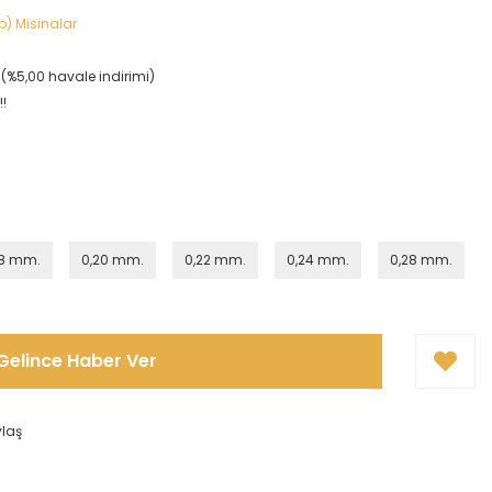
p) Misinalar
L (%5,00 havale indirimi)
!!
18 mm.
0,20 mm.
0,22 mm.
0,24 mm.
0,28 mm.
Gelince Haber Ver
ylaş