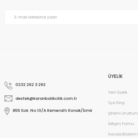
Ürün fiyatı diğer sitelerden daha pahalı.
Bu ürüne benzer farklı alternatifler olmalı.
ÜYELİK
0232 262 3 262
Yeni Üyelik
destek@karanbalikcilik.com.tr
Üye Girişi
855 Sok. No.10/A Kemeraltı Konak/İzmir
Şifremi Unuttum
İletişim Formu
Havale Bildirim