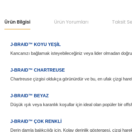
Ürün Bilgisi
Ürün Yorumları
Taksit S
J-BRAID™ KOYU YEŞİL
Kancanızı bağlamak isteyebileceğiniz veya lider olmadan doğru
J-BRAID™ CHARTREUSE
Chartreuse çizgisi oldukça görünürdür ve bu, en ufak çizgi harek
J-BRAID™ BEYAZ
Düşük ışık veya karanlık koşullar için ideal olan popüler bir of
J-BRAID™ ÇOK RENKLİ
Derin damla balıkçılığı için. Kolay derinlik göstergesi, çizgi 