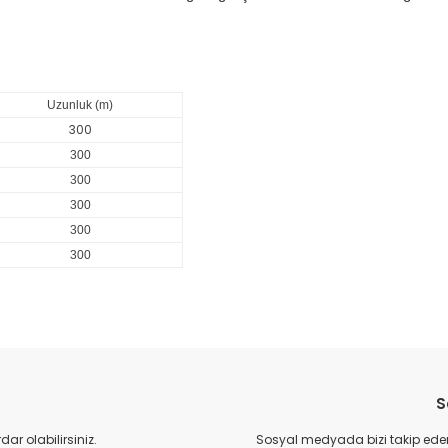
Uzunluk (m)
300
300
300
300
300
30
0
da yetersiz gördüğünüz noktaları öneri formunu kullanarak tarafımıza il
Bu ürüne ilk yorumu siz yapın!
Yorum Yaz
S
r olabilirsiniz.
Sosyal medyada bizi takip eder