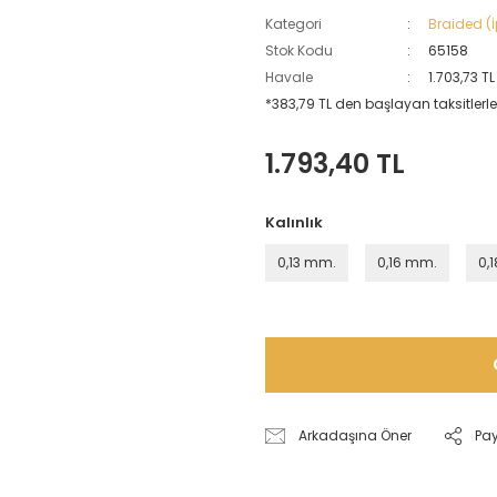
Kategori
Braided (İ
Stok Kodu
65158
Havale
1.703,73 T
*383,79 TL den başlayan taksitlerle
1.793,40 TL
Kalınlık
0,13 mm.
0,16 mm.
0,
Arkadaşına Öner
Pa