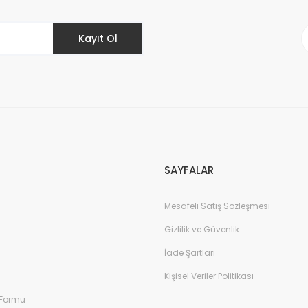
Kayıt Ol
Gönder
SAYFALAR
Mesafeli Satış Sözleşmesi
Gizlilik ve Güvenlik
İade Şartları
Kişisel Veriler Politikası
 Formu