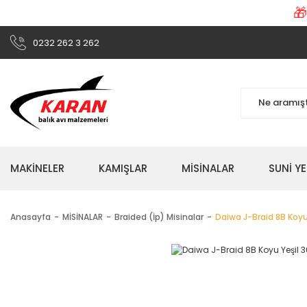

0232 262 3 262
MAKİNELER
KAMIŞLAR
MİSİNALAR
SUNİ Y
Anasayfa
MİSİNALAR
Braided (İp) Misinalar
Daiwa J-Braid 8B Koyu