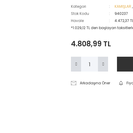
Kategori
KAMIŞLAR
Stok Kodu
940237
Havale
4.472,37 T
*1.029,12 TL den başlayan taksitlerle
4.808,99 TL
Arkadaşına Öner
Fiy