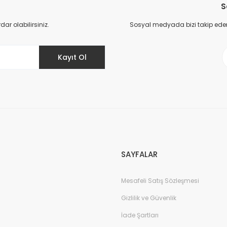
S
Yorum Yaz
r olabilirsiniz.
Sosyal medyada bizi takip eder
Kayıt Ol
Gönder
SAYFALAR
Mesafeli Satış Sözleşmesi
Gizlilik ve Güvenlik
İade Şartları