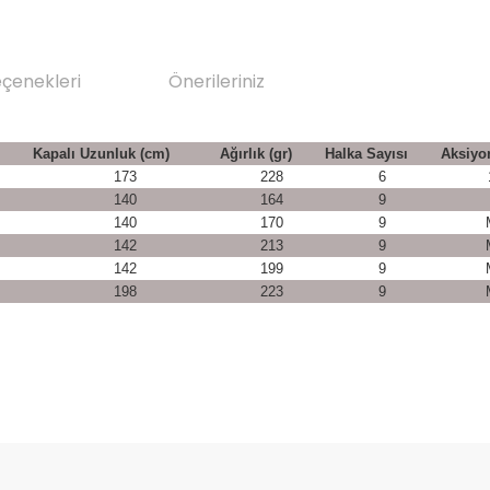
eçenekleri
Önerileriniz
Kapalı Uzunluk (cm)
Ağırlık (gr)
Halka Sayısı
Aksiyon
173
228
6
140
164
9
140
170
9
142
213
9
142
199
9
198
223
9
da yetersiz gördüğünüz noktaları öneri formunu kullanarak tarafımıza il
Bu ürüne ilk yorumu siz yapın!