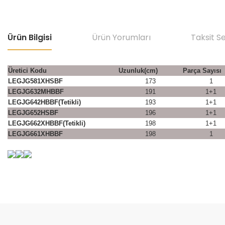
Ürün Bilgisi
Ürün Yorumları
Taksit S
Üretici Kodu
Uzunluk(cm)
Parça Sayısı
LEGJG581XHSBF
173
1
LEGJG632MHBBF
191
1+1
LEGJG642HBBF(Tetikli)
193
1+1
LEGJG652HSBF
196
1+1
LEGJG662XHBBF(Tetikli)
198
1+1
LEGJG661XHBBF
198
1
Bu ürünün fiyat bilgisi, resim, ürün açıklamalarında ve diğer konular
Görüş ve önerileriniz için teşekkür ederiz.