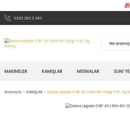

0232 262 3 262
MAKİNELER
KAMIŞLAR
MİSİNALAR
SUNİ Y
Anasayfa
KAMIŞLAR
Daiwa Legalis O BF JG 1.91m 60-120gr 1+1P. Jig 