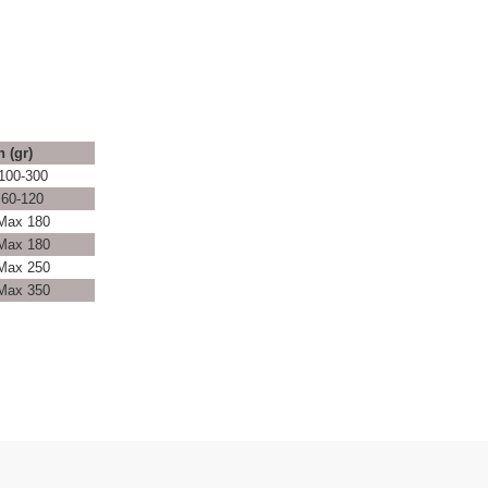
 (gr)
100-300
60-120
Max 180
Max 180
Max 250
Max 350
etebilirsiniz.