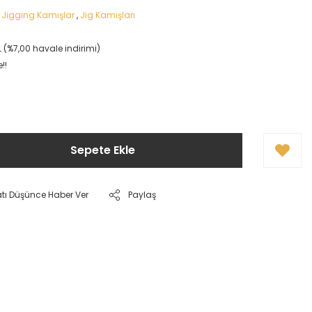
,
Jigging Kamışlar
,
Jig Kamışları
L (%7,00 havale indirimi)
!!
Sepete Ekle
atı Düşünce Haber Ver
Paylaş