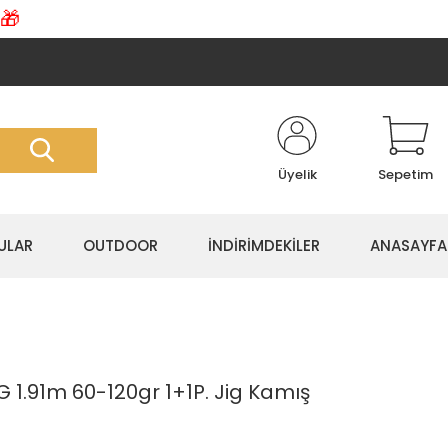
🎁
Üyelik
Sepetim
ULAR
OUTDOOR
İNDİRİMDEKİLER
ANASAYFA
G 1.91m 60-120gr 1+1P. Jig Kamış