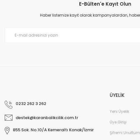
E-Bülten'e Kayıt Olun
Ürün resmi kalitesiz, bozuk veya görüntülenemiyor.
Ürün açıklamasında eksik bilgiler bulunuyor.
Haber listemize kayıt olarak kampanyalardan, haberda
Ürün bilgilerinde hatalar bulunuyor.
Ürün fiyatı diğer sitelerden daha pahalı.
Bu ürüne benzer farklı alternatifler olmalı.
ÜYELİK
0232 262 3 262
Yeni Üyelik
destek@karanbalikcilik.com.tr
Üye Girişi
855 Sok. No.10/A Kemeraltı Konak/İzmir
Şifremi Unuttum