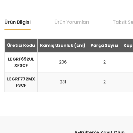
Ürün Bilgisi
Ürün Yorumları
Taksit S
Üretici Kodu
Kamış Uzunluk (cm)
Parça Sayısı
Kap
LEGRF692UL
206
2
XFSCF
LEGRF772MX
231
2
FSCF
Bu ürünün fiyat bilgisi, resim, ürün açıklamalarında ve diğer konular
Görüş ve önerileriniz için teşekkür ederiz.
E-Bülten'e Kayıt Olun