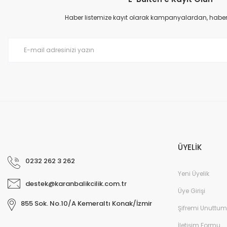
Ürün resmi kalitesiz, bozuk veya görüntülenemiyor.
Ürün açıklamasında eksik bilgiler bulunuyor.
Haber listemize kayıt olarak kampanyalardan, haberda
Ürün bilgilerinde hatalar bulunuyor.
Ürün fiyatı diğer sitelerden daha pahalı.
Bu ürüne benzer farklı alternatifler olmalı.
ÜYELİK
0232 262 3 262
Yeni Üyelik
destek@karanbalikcilik.com.tr
Üye Girişi
855 Sok. No.10/A Kemeraltı Konak/İzmir
Şifremi Unuttum
İletişim Formu