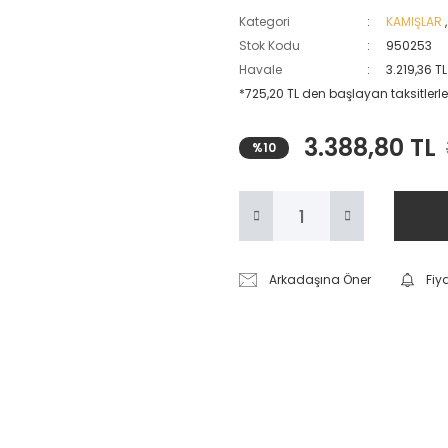
Kategori
KAMIŞLAR
Stok Kodu
950253
Havale
3.219,36 T
*725,20 TL den başlayan taksitlerle
3.388,80 TL
%10
Arkadaşına Öner
Fiy