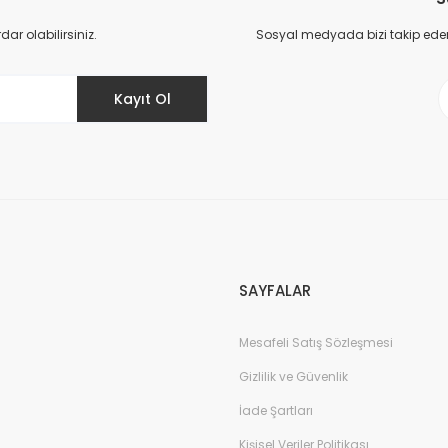
Yorum Yaz
r olabilirsiniz.
Sosyal medyada bizi takip eder
Kayıt Ol
Gönder
SAYFALAR
Mesafeli Satış Sözleşmesi
Gizlilik ve Güvenlik
İade Şartları
Kişisel Veriler Politikası