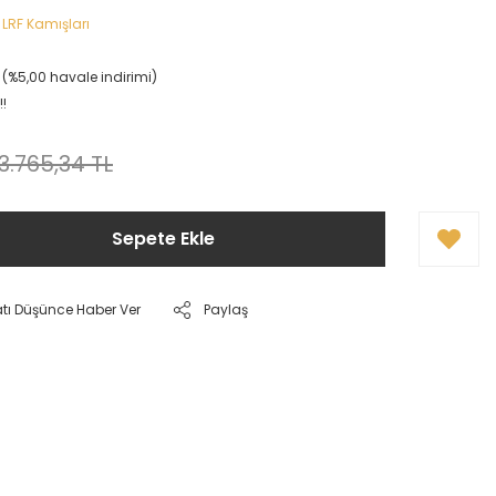
,
LRF Kamışları
L (%5,00 havale indirimi)
!!
3.765,34 TL
Sepete Ekle
atı Düşünce Haber Ver
Paylaş