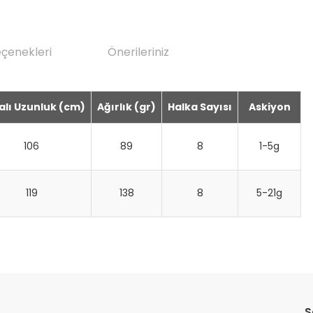
eçenekleri
Önerileriniz
alı Uzunluk (cm)
Ağırlık (gr)
Halka Sayısı
Askiyon
106
89
8
1-5g
119
138
8
5-21g
da yetersiz gördüğünüz noktaları öneri formunu kullanarak tarafımıza il
Bu ürüne ilk yorumu siz yapın!
S