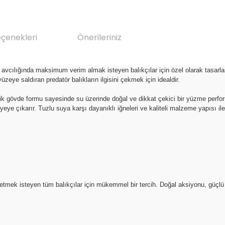
eçenekleri
Önerileriniz
y avcılığında maksimum verim almak isteyen balıkçılar için özel olarak tasarla
zeye saldıran predatör balıkların ilgisini çekmek için idealdir.
 gövde formu sayesinde su üzerinde doğal ve dikkat çekici bir yüzme performa
eviyeye çıkarır. Tuzlu suya karşı dayanıklı iğneleri ve kaliteli malzeme yapısı i
ek isteyen tüm balıkçılar için mükemmel bir tercih. Doğal aksiyonu, güçlü atış