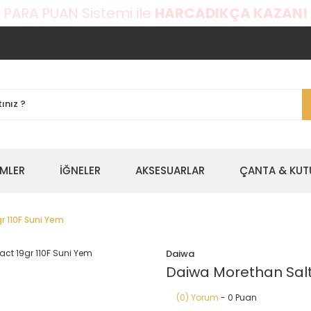
 PARA PUAN Sistemi ile
HARCADIKÇA KAZAN!
EMLER
İĞNELER
AKSESUARLAR
ÇANTA & KUT
r 110F Suni Yem
Daiwa
Daiwa Morethan Salt 
(0) Yorum
- 0 Puan