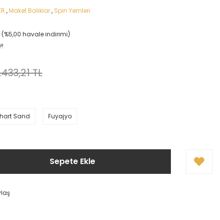
ER
,
Maket Balıklar
,
Spin Yemleri
L (%5,00 havale indirimi)
!!
1.433,21 TL
Chart Sand
Fuyajyo
Sepete Ekle
ylaş