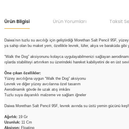
Ürün Bilgisi
Ürün Yorumları
Taksit S
Daiwa’nın tuzlu su avcılığı için geliştirdiği Morethan Salt Pencil 95F, yüze
ya sahip olan bu maket yem, özellikle levrek, lüfer, akya ve baraküda gibi yü
“Walk the Dog” aksiyonunu kolayca uygulayabilmenizi sağlayan aerodinamik
ışlarda stabiliteyi artırırken su üzerindeki hareket kabiliyetini de en üst s
Öne çıkan özellikler:
Yüzey avcılığına uygun “Walk the Dog” aksiyonu
Levrek ve diğer yüzey avcılarına özel tasarım
Aerodinamik gövde ile uzak atış imkânı
Tuzlu suya dayanıklı malzeme ve sağlam iğneler
Daiwa Morethan Salt Pencil 95F, levrek avında su üstü yemin gücünü keşfetm
Ağırlık:
19 Gr
Uzunluk:
11 Cm
Aksiyon:
Floating