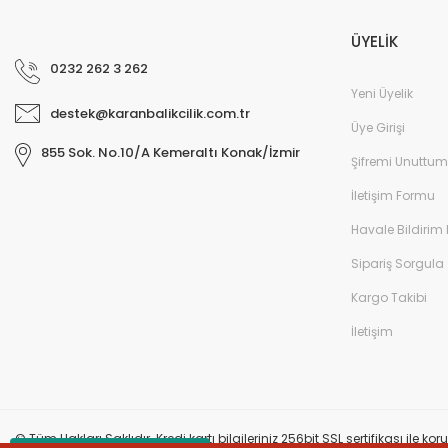
ÜYELİK
0232 262 3 262
Yeni Üyelik
destek@karanbalikcilik.com.tr
Üye Girişi
855 Sok. No.10/A Kemeraltı Konak/İzmir
Şifremi Unuttum
İletişim Formu
Havale Bildirim
Sipariş Sorgula
Kargo Takibi
İletişim
© Tüm Hakları Saklıdır. Kredi kartı bilgileriniz 256bit SSL sertifikası ile k