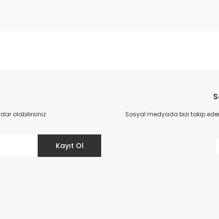
da yetersiz gördüğünüz noktaları öneri formunu kullanarak tarafımıza il
Bu ürüne ilk yorumu siz yapın!
S
Yorum Yaz
r olabilirsiniz.
Sosyal medyada bizi takip eder
Kayıt Ol
Gönder