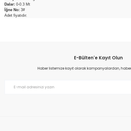
Dalar:
0-0.3 Mt
İğne No:
3#
Adet fiyatıdır.
Bu ürünün fiyat bilgisi, resim, ürün açıklamalarında ve diğer konular
Görüş ve önerileriniz için teşekkür ederiz.
E-Bülten'e Kayıt Olun
Ürün resmi kalitesiz, bozuk veya görüntülenemiyor.
Ürün açıklamasında eksik bilgiler bulunuyor.
Haber listemize kayıt olarak kampanyalardan, haberda
Ürün bilgilerinde hatalar bulunuyor.
Ürün fiyatı diğer sitelerden daha pahalı.
Bu ürüne benzer farklı alternatifler olmalı.