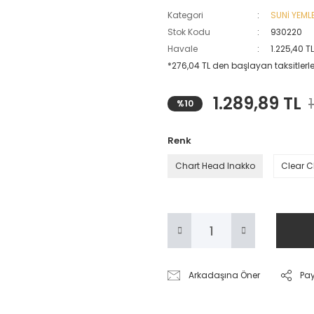
Kategori
SUNİ YEML
Stok Kodu
930220
Havale
1.225,40 T
*276,04 TL den başlayan taksitlerle
1.289,89 TL
%10
Renk
Chart Head Inakko
Clear 
Arkadaşına Öner
Pa