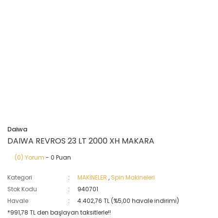
Daiwa
DAIWA REVROS 23 LT 2000 XH MAKARA
(0) Yorum
- 0 Puan
Kategori
MAKİNELER
,
Spin Makineleri
Stok Kodu
940701
Havale
4.402,76 TL (%5,00 havale indirimi)
*991,78 TL den başlayan taksitlerle!!