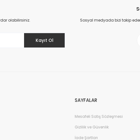
S
Yorum Yaz
r olabilirsiniz.
Sosyal medyada bizi takip eder
Kayıt Ol
Gönder
SAYFALAR
Mesafeli Satış Sözleşmesi
Gizlilik ve Güvenlik
İade Şartları