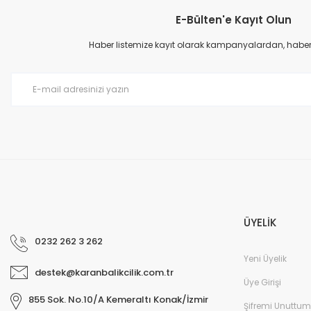
E-Bülten'e Kayıt Olun
Ürün resmi kalitesiz, bozuk veya görüntülenemiyor.
Ürün açıklamasında eksik bilgiler bulunuyor.
Haber listemize kayıt olarak kampanyalardan, haberda
Ürün bilgilerinde hatalar bulunuyor.
Ürün fiyatı diğer sitelerden daha pahalı.
Bu ürüne benzer farklı alternatifler olmalı.
ÜYELİK
0232 262 3 262
Yeni Üyelik
destek@karanbalikcilik.com.tr
Üye Girişi
855 Sok. No.10/A Kemeraltı Konak/İzmir
Şifremi Unuttum