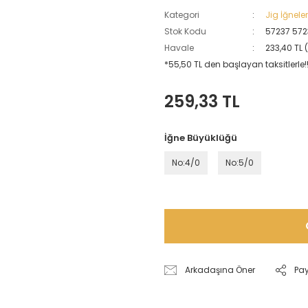
Kategori
Jig İğneler
Stok Kodu
57237 57
Havale
233,40 TL 
*55,50 TL den başlayan taksitlerle!
259,33 TL
İğne Büyüklüğü
No:4/0
No:5/0
Arkadaşına Öner
Pa