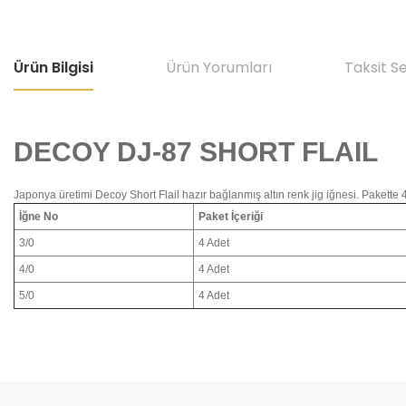
Ürün Bilgisi
Ürün Yorumları
Taksit S
DECOY DJ-87 SHORT FLAIL
Japonya üretimi Decoy Short Flail hazır bağlanmış altın renk jig iğnesi. Pakette 4
İğne No
Paket İçeriği
3/0
4 Adet
4/0
4 Adet
5/0
4 Adet
Bu ürünün fiyat bilgisi, resim, ürün açıklamalarında ve diğer konular
Görüş ve önerileriniz için teşekkür ederiz.