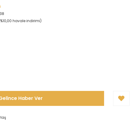
i
238
(%10,00 havale indirimi)
!
Gelince Haber Ver
ylaş