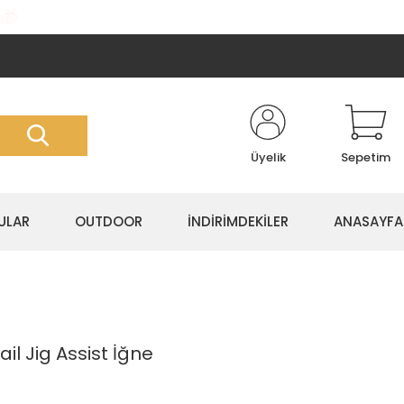
🎁
Üyelik
Sepetim
ULAR
OUTDOOR
İNDİRİMDEKİLER
ANASAYFA
il Jig Assist İğne