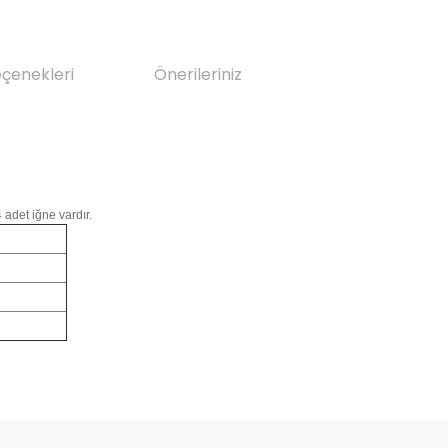
eçenekleri
Önerileriniz
 adet iğne vardır.
da yetersiz gördüğünüz noktaları öneri formunu kullanarak tarafımıza il
Bu ürüne ilk yorumu siz yapın!