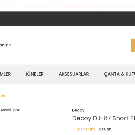
 PARA PUAN Sistemi ile
HARCADIKÇA KAZAN!
EMLER
İĞNELER
AKSESUARLAR
ÇANTA & KUT
İğne
Decoy
Decoy DJ-87 Short Fla
(0) Yorum
- 0 Puan