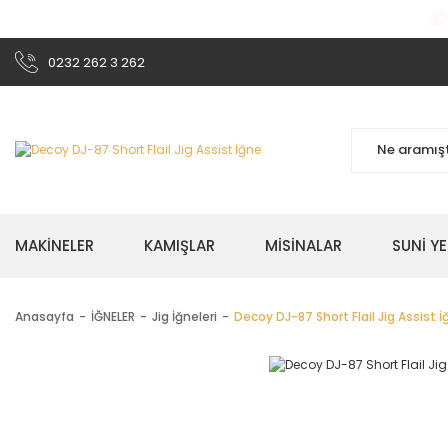

0232 262 3 262
MAKİNELER
KAMIŞLAR
MİSİNALAR
SUNİ Y
Anasayfa
İĞNELER
Jig İğneleri
Decoy DJ-87 Short Flail Jig Assist 