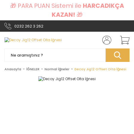
🎁 PARA PUAN Sistemi ile
HARCADIKÇA
KAZAN!
🎁
0232 262 3 262
Anasayfa
İĞNELER
Normal İğneler
Decoy Jig12 Offset Olta İğnesi