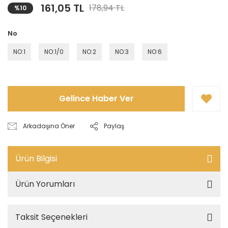
161,05 TL
178,94 TL
%10
No
NO:1
NO:1/0
NO:2
NO:3
NO:6
Gelince Haber Ver
Arkadaşına Öner
Paylaş
Ürün Bilgisi
Ürün Yorumları
Taksit Seçenekleri